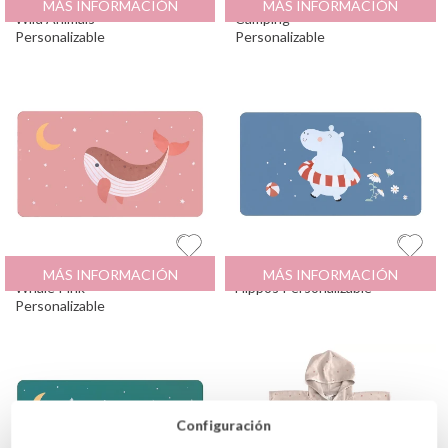
Toalla Playa Microfibra
23.95
€
Toalla Playa Microfibra
23.95
€
MÁS INFORMACIÓN
MÁS INFORMACIÓN
Wild Animals
Camping
Personalizable
Personalizable
Toalla Playa Microfibra
23.95
€
Toalla Playa Microfibra
23.95
€
MÁS INFORMACIÓN
MÁS INFORMACIÓN
Whale Pink
Hippos Personalizable
Personalizable
Configuración