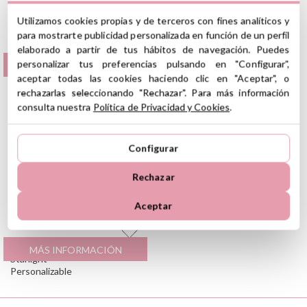
Utilizamos cookies propias y de terceros con fines analíticos y
para mostrarte publicidad personalizada en función de un perfil
elaborado a partir de tus hábitos de navegación. Puedes
Toalla Playa Microfibra
23.95
€
Poncho de Playa
35
€
personalizar tus preferencias pulsando en "Configurar",
MÁS INFORMACIÓN
MÁS INFORMACIÓN
Whale Teal
Starlight M
aceptar todas las cookies haciendo clic en "Aceptar", o
Personalizable
rechazarlas seleccionando "Rechazar". Para más información
consulta nuestra
Política de Privacidad y Cookies
.
Configurar
Rechazar
Aceptar
Toalla Playa Microfibra
23.95
€
MÁS INFORMACIÓN
Starlight
Personalizable