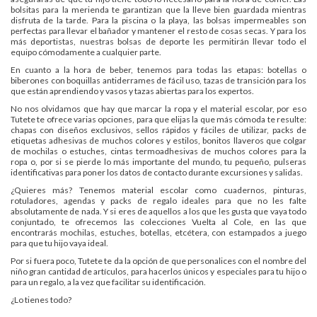
bolsitas para la merienda te garantizan que la lleve bien guardada mientras
disfruta de la tarde. Para la piscina o la playa, las bolsas impermeables son
perfectas para llevar el bañador y mantener el resto de cosas secas. Y para los
más deportistas, nuestras bolsas de deporte les permitirán llevar todo el
equipo cómodamente a cualquier parte.
En cuanto a la hora de beber, tenemos para todas las etapas: botellas o
biberones con boquillas antiderrames de fácil uso, tazas de transición para los
que están aprendiendo y vasos y tazas abiertas para los expertos.
No nos olvidamos que hay que marcar la ropa y el material escolar, por eso
Tutete te ofrece varias opciones, para que elijas la que más cómoda te resulte:
chapas con diseños exclusivos, sellos rápidos y fáciles de utilizar, packs de
etiquetas adhesivas de muchos colores y estilos, bonitos llaveros que colgar
de mochilas o estuches, cintas termoadhesivas de muchos colores para la
ropa o, por si se pierde lo más importante del mundo, tu pequeño, pulseras
identificativas para poner los datos de contacto durante excursiones y salidas.
¿Quieres más? Tenemos material escolar como cuadernos, pinturas,
rotuladores, agendas y packs de regalo ideales para que no les falte
absolutamente de nada. Y si eres de aquellos a los que les gusta que vaya todo
conjuntado, te ofrecemos las colecciones Vuelta al Cole, en las que
encontrarás mochilas, estuches, botellas, etcétera, con estampados a juego
para que tu hijo vaya ideal.
Por si fuera poco, Tutete te da la opción de que personalices con el nombre del
niño gran cantidad de artículos, para hacerlos únicos y especiales para tu hijo o
para un regalo, a la vez que facilitar su identificación.
¿Lo tienes todo?