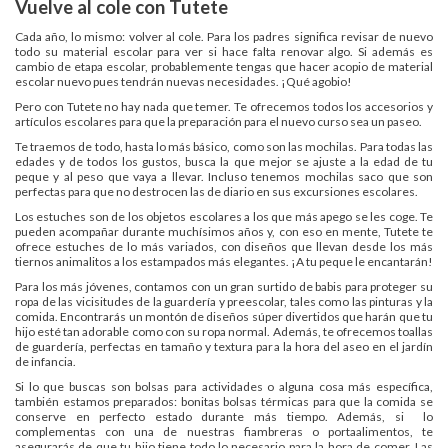
Vuelve al cole con Tutete
Cada año, lo mismo: volver al cole. Para los padres significa revisar de nuevo
todo su material escolar para ver si hace falta renovar algo. Si además es
cambio de etapa escolar, probablemente tengas que hacer acopio de material
escolar nuevo pues tendrán nuevas necesidades. ¡Qué agobio!
Pero con Tutete no hay nada que temer. Te ofrecemos todos los accesorios y
artículos escolares para que la preparación para el nuevo curso sea un paseo.
Te traemos de todo, hasta lo más básico, como son las mochilas. Para todas las
edades y de todos los gustos, busca la que mejor se ajuste a la edad de tu
peque y al peso que vaya a llevar. Incluso tenemos mochilas saco que son
perfectas para que no destrocen las de diario en sus excursiones escolares.
Los estuches son de los objetos escolares a los que más apego se les coge. Te
pueden acompañar durante muchísimos años y, con eso en mente, Tutete te
ofrece estuches de lo más variados, con diseños que llevan desde los más
tiernos animalitos a los estampados más elegantes. ¡A tu peque le encantarán!
Para los más jóvenes, contamos con un gran surtido de babis para proteger su
ropa de las vicisitudes de la guardería y preescolar, tales como las pinturas y la
comida. Encontrarás un montón de diseños súper divertidos que harán que tu
hijo esté tan adorable como con su ropa normal. Además, te ofrecemos toallas
de guardería, perfectas en tamaño y textura para la hora del aseo en el jardín
de infancia.
Si lo que buscas son bolsas para actividades o alguna cosa más específica,
también estamos preparados: bonitas bolsas térmicas para que la comida se
conserve en perfecto estado durante más tiempo. Además, si lo
complementas con una de nuestras fiambreras o portaalimentos, te
asegurarás de que tu hijo tiene todo lo necesario para la hora de comer. Las