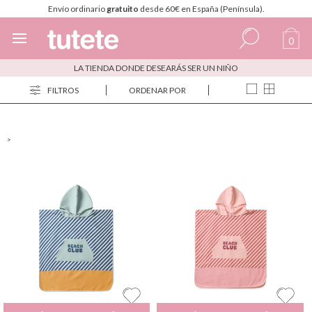
Envío ordinario
gratuito
desde 60€ en España (Península).
0
LA TIENDA DONDE DESEARÁS SER UN NIÑO
Español
FILTROS
ORDENAR POR
Italiano
Inglés
>
Portugués
Francés