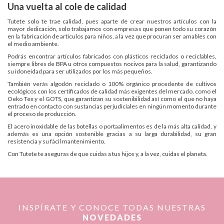
Una vuelta al cole de calidad
Tutete solo te trae calidad, pues aparte de crear nuestros artículos con la
mayor dedicación, solo trabajamos con empresas que ponen todo su corazón
en la fabricación de artículos para niños, a la vez que procuran ser amables con
el medio ambiente.
Podrás encontrar artículos fabricados con plásticos reciclados o reciclables,
siempre libres de BPA u otros compuestos nocivos para la salud, garantizando
su idoneidad para ser utilizados por los más pequeños.
También verás algodón reciclado o 100% orgánico procedente de cultivos
ecológicos con los certificados de calidad más exigentes del mercado, como el
Oeko Tex y el GOTS, que garantizan su sostenibilidad así como el que no haya
entrado en contacto con sustancias perjudiciales en ningún momento durante
el proceso de producción.
El acero inoxidable de las botellas o portaalimentos es de la más alta calidad, y
además es una opción sostenible gracias a su larga durabilidad, su gran
resistencia y su fácil mantenimiento.
Con Tutete te aseguras de que cuidas a tus hijos y, a la vez, cuidas el planeta.
INSPÍRATE Y CONOCE TODAS NUESTRAS
NOVEDADES