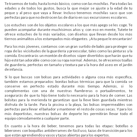
Te traemos de todo, hasta lo más básico, como son las mochilas. Para todas las
edades y de todos los gustos, busca la que mejor se ajuste a la edad de tu
peque y al peso que vaya a llevar. Incluso tenemos mochilas saco que son
perfectas para que no destrocen las de diario en sus excursiones escolares.
Los estuches son de los objetos escolares a los que más apego se les coge. Te
pueden acompañar durante muchísimos años y, con eso en mente, Tutete te
ofrece estuches de lo más variados, con diseños que llevan desde los más
tiernos animalitos a los estampados más elegantes. ¡A tu peque le encantarán!
Para los más jóvenes, contamos con un gran surtido de babis para proteger su
ropa de las vicisitudes de la guardería y preescolar, tales como las pinturas y la
comida. Encontrarás un montón de diseños súper divertidos que harán que tu
hijo esté tan adorable como con su ropa normal. Además, te ofrecemos toallas
de guardería, perfectas en tamaño y textura para la hora del aseo en el jardín
de infancia.
Si lo que buscas son bolsas para actividades o alguna cosa más específica,
también estamos preparados: bonitas bolsas térmicas para que la comida se
conserve en perfecto estado durante más tiempo. Además, si lo
complementas con una de nuestras fiambreras o portaalimentos, te
asegurarás de que tu hijo tiene todo lo necesario para la hora de comer. Las
bolsitas para la merienda te garantizan que la lleve bien guardada mientras
disfruta de la tarde. Para la piscina o la playa, las bolsas impermeables son
perfectas para llevar el bañador y mantener el resto de cosas secas. Y para los
más deportistas, nuestras bolsas de deporte les permitirán llevar todo el
equipo cómodamente a cualquier parte.
En cuanto a la hora de beber, tenemos para todas las etapas: botellas o
biberones con boquillas antiderrames de fácil uso, tazas de transición para los
que están aprendiendo y vasos y tazas abiertas para los expertos.