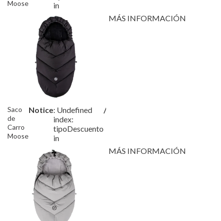
Moose
in
Prime
MÁS INFORMACIÓN
Cosy
Beige
Saco
Notice
: Undefined
/var/www/tutete/storage/fram
de
index:
Carro
tipoDescuento
Moose
in
Prime
MÁS INFORMACIÓN
Soft
Black