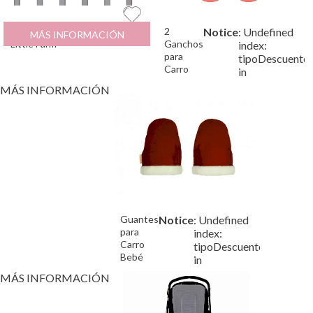
Espiral de Actividades
21.95
€
2
Notice
: Undefined
MÁS INFORMACIÓN
Little Farm
Ganchos
index:
para
tipoDescuento
Carro
in
Gris
MÁS INFORMACIÓN
Guantes
Notice
: Undefined
/var/www
para
index:
Carro
tipoDescuento
Bebé
in
Hyde
MÁS INFORMACIÓN
Park
Brick
Brown