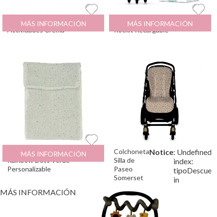
Cadena de
22.99
€
Mecedor Carro Bebé
68
€
MÁS INFORMACIÓN
MÁS INFORMACIÓN
Actividades Crema
Rockit Recargable
Bolsa para Pañales
12.95
€
Colchoneta
Notice
: Undefined
MÁS INFORMACIÓN
Rainbow Dots Verde
Silla de
index:
Personalizable
Paseo
tipoDescuen
Somerset
in
MÁS INFORMACIÓN