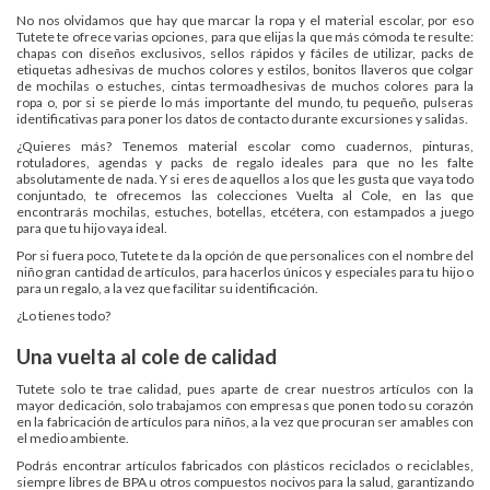
No nos olvidamos que hay que marcar la ropa y el material escolar, por eso
Tutete te ofrece varias opciones, para que elijas la que más cómoda te resulte:
chapas con diseños exclusivos, sellos rápidos y fáciles de utilizar, packs de
etiquetas adhesivas de muchos colores y estilos, bonitos llaveros que colgar
de mochilas o estuches, cintas termoadhesivas de muchos colores para la
ropa o, por si se pierde lo más importante del mundo, tu pequeño, pulseras
identificativas para poner los datos de contacto durante excursiones y salidas.
¿Quieres más? Tenemos material escolar como cuadernos, pinturas,
rotuladores, agendas y packs de regalo ideales para que no les falte
absolutamente de nada. Y si eres de aquellos a los que les gusta que vaya todo
conjuntado, te ofrecemos las colecciones Vuelta al Cole, en las que
encontrarás mochilas, estuches, botellas, etcétera, con estampados a juego
para que tu hijo vaya ideal.
Por si fuera poco, Tutete te da la opción de que personalices con el nombre del
niño gran cantidad de artículos, para hacerlos únicos y especiales para tu hijo o
para un regalo, a la vez que facilitar su identificación.
¿Lo tienes todo?
Una vuelta al cole de calidad
Tutete solo te trae calidad, pues aparte de crear nuestros artículos con la
mayor dedicación, solo trabajamos con empresas que ponen todo su corazón
en la fabricación de artículos para niños, a la vez que procuran ser amables con
el medio ambiente.
Podrás encontrar artículos fabricados con plásticos reciclados o reciclables,
siempre libres de BPA u otros compuestos nocivos para la salud, garantizando