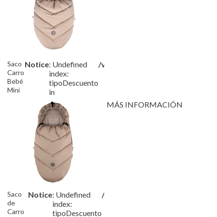
Saco
Notice
: Undefined
/var/www/tutete/storage/frame
Carro
index:
Bebé
tipoDescuento
Mini
in
Cosy
MÁS INFORMACIÓN
Beige
Saco
Notice
: Undefined
/var/www/tutete/storage/fram
de
index:
Carro
tipoDescuento