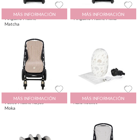
Espiral de Actividades
30.9
€
Espiral de Actividades
30.9
€
MÁS INFORMACIÓN
MÁS INFORMACIÓN
Pingüino Praliné
Pingüino Praliné Moka
Matcha
Colchoneta Silla de
30.9
€
Mecedor Carrito Bebe
56.95
€
MÁS INFORMACIÓN
MÁS INFORMACIÓN
Paseo Praliné Rayas
Nara Rocket
Moka