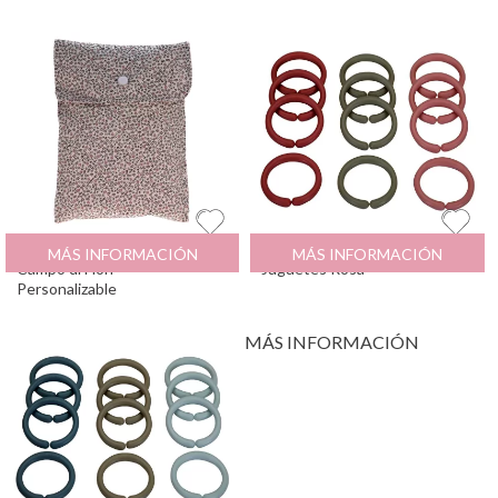
Bolsa para Pañales
12.95
€
12 Anillas Cuelga
8.99
€
MÁS INFORMACIÓN
MÁS INFORMACIÓN
Campo di Fiori
Juguetes Rosa
Personalizable
MÁS INFORMACIÓN