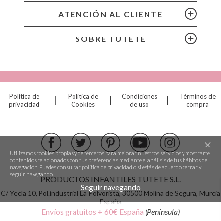
ATENCIÓN AL CLIENTE
SOBRE TUTETE
Política de
Política de
Condiciones
Términos de
|
|
|
privacidad
Cookies
de uso
compra
Utilizamos cookies propias y de terceros para mejorar nuestros servicios y mostrarte
contenidos relacionados con tus preferencias mediante el análisis de tus hábitos de
navegación. Puedes consultar
política de privacidad
o si estás de acuerdo cerrar y
seguir navegando.
PRODUCTOS INFANTILES TUTETE S.L.
Seguir navegando
C/ Yecla 10, Pol.industrial La Polvorista,
30500 Molina de Segura, Murcia
España
Envíos gratuitos + 60€ España
(Península)