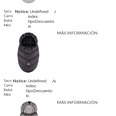
Saco
Notice
: Undefined
/var/www/tutete/storage/fram
Carro
index:
Bebé
tipoDescuento
Mini
in
Mirage
MÁS INFORMACIÓN
Grey
Saco
Notice
: Undefined
/var/www/tutete/storage/frame
Carro
index:
Bebé
tipoDescuento
Mini
in
Soft
MÁS INFORMACIÓN
Black