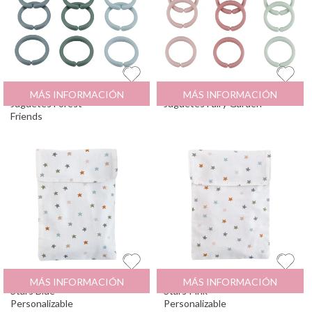
12 Anillas Cuelga
8.95
€
12 Anillas Cuelga
8.95
€
MÁS INFORMACIÓN
MÁS INFORMACIÓN
Juguetes Forest
Juguetes Fairy Garden
Friends
Bolsa Pañales Little
12.95
€
Bolsa Pañales Little
12.95
€
MÁS INFORMACIÓN
MÁS INFORMACIÓN
Stars Blue
Stars Pink
Personalizable
Personalizable