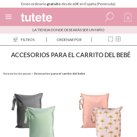
Envío ordinario
gratuito
desde 60€ en España (Península).
0
LA TIENDA DONDE DESEARÁS SER UN NIÑO
Español
FILTROS
ORDENAR POR
Italiano
ACCESORIOS PARA EL CARRITO DEL BEBÉ
Inglés
Portugués
Accesorios de paseo
>
Accesorios para el carrito del bebé
Francés