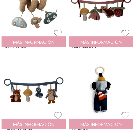
Espiral de Actividades
21.99
€
Cadena para Carrito
19.95
€
MÁS INFORMACIÓN
MÁS INFORMACIÓN
On The Go
Fairy Garden
Cadena para Carrito
19.95
€
Peluche Musical
29.95
€
MÁS INFORMACIÓN
MÁS INFORMACIÓN
Forest Friends
Elefante