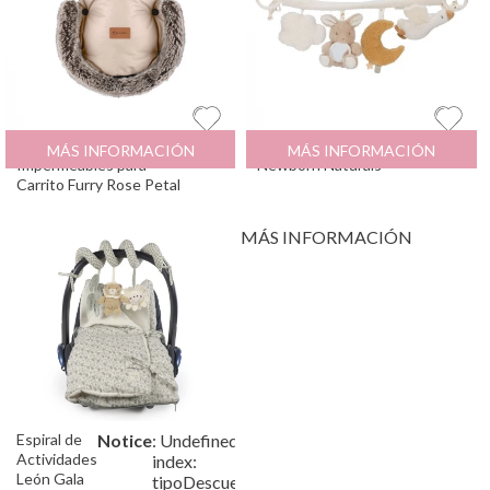
Manoplas Térmicas
29
€
Juguete Carrito
19.95
€
MÁS INFORMACIÓN
MÁS INFORMACIÓN
Impermeables para
Newborn Naturals
Carrito Furry Rose Petal
MÁS INFORMACIÓN
Espiral de
Notice
: Undefined
/var/www/tutete/storage/f
Actividades
index:
León Gala
tipoDescuento