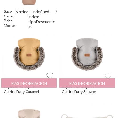
Saco
Notice
: Undefined
/var/www/tutete/storage/fram
Carro
index:
Bebé
tipoDescuento
Moose
in
Combi
Camel
Manoplas Térmicas
29
€
Manoplas Térmicas
29
€
MÁS INFORMACIÓN
MÁS INFORMACIÓN
Impermeables para
Impermeables para
Carrito Furry Caramel
Carrito Furry Shower