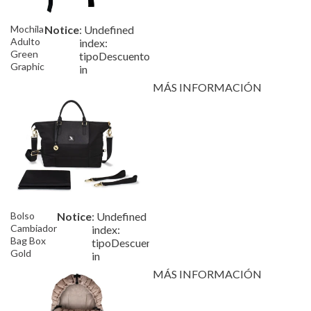
Mochila
Notice
: Undefined
/var/www/tutete/storage/fram
Adulto
index:
Green
tipoDescuento
Graphic
in
MÁS INFORMACIÓN
Bolso
Notice
: Undefined
/var/www/tutete/storage/f
Cambiador
index:
Bag Box
tipoDescuento
Gold
in
MÁS INFORMACIÓN