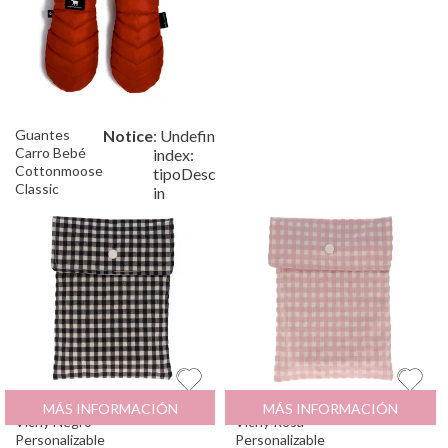
Guantes
Notice
: Undefined
/var/www/tutete/storage
Carro Bebé
index:
Cottonmoose
tipoDescuento
Classic
in
Amber
Bolsa para Pañales
12.95
€
Bolsa para Pañales
12.95
€
MÁS INFORMACIÓN
MÁS INFORMACIÓN
Vichy Negro
Vichy Rosa
Personalizable
Personalizable