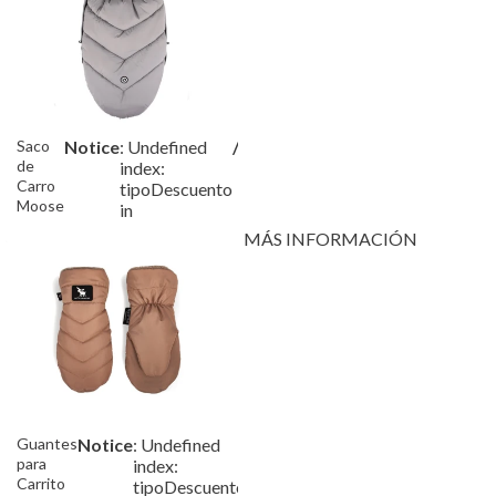
Saco
Notice
: Undefined
/var/www/tutete/storage/fram
de
index:
Carro
tipoDescuento
Moose
in
Prime
MÁS INFORMACIÓN
Mirage
Grey
Guantes
Notice
: Undefined
/var/www/tutete/storage/fra
para
index:
Carrito
tipoDescuento