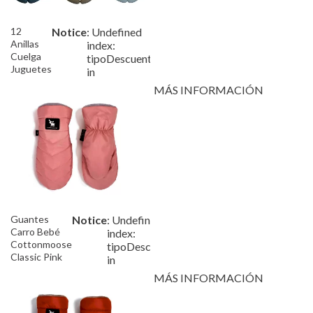
12
Notice
: Undefined
/var/www/tutete/storage/fr
Anillas
index:
Cuelga
tipoDescuento
Juguetes
in
Azul
MÁS INFORMACIÓN
Guantes
Notice
: Undefined
/var/www/tutete/storage
Carro Bebé
index:
Cottonmoose
tipoDescuento
Classic Pink
in
MÁS INFORMACIÓN