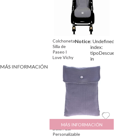
Colchoneta
Notice
: Undefined
/var/w
Silla de
index:
Paseo I
tipoDescuento
Love Vichy
in
Grey
MÁS INFORMACIÓN
Bolsa para Pañales
12.95
€
MÁS INFORMACIÓN
Dalia Azul
Personalizable