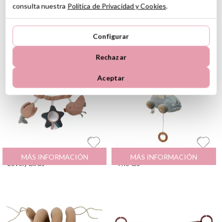
consulta nuestra
Política de Privacidad y Cookies
.
Espiral de
Notice
: Undefined
/var/www/tutete/storage/f
Actividades
index:
Configurar
Dog Sintra
tipoDescuento
Beige
in
Rechazar
Aceptar
Cadena para Carrito
19.99
€
Coche Musical On
19.99
€
MÁS INFORMACIÓN
MÁS INFORMACIÓN
Lovely Birds
The Go