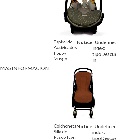
Espiral de
Notice
: Undefined
/var/w
Actividades
index:
Poppy
tipoDescuento
Musgo
in
MÁS INFORMACIÓN
Colchoneta
Notice
: Undefined
/var/w
Silla de
index:
Paseo Icon
tipoDescuento