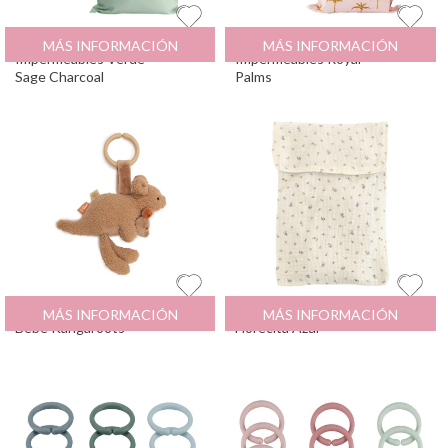
Pack 2 Bolsa
19.9
€
Pack 2 Bolsa
19.9
€
MÁS INFORMACIÓN
MÁS INFORMACIÓN
Impermeables Verde
Impermeables Royal
Sage Charcoal
Palms
Colgador para Carrito
9.99
€
Bolsa Pañales
12.95
€
MÁS INFORMACIÓN
MÁS INFORMACIÓN
Bebé Kangaroots
Florecita Azul