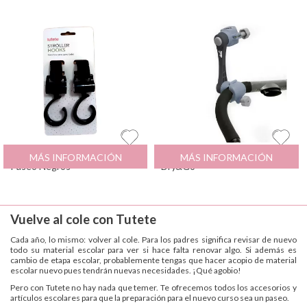
2 Ganchos para Silla de
5.95
€
Adaptador Paragua
46.99
€
MÁS INFORMACIÓN
MÁS INFORMACIÓN
Paseo Negros
Dry&Go
Vuelve al cole con Tutete
Cada año, lo mismo: volver al cole. Para los padres significa revisar de nuevo
todo su material escolar para ver si hace falta renovar algo. Si además es
cambio de etapa escolar, probablemente tengas que hacer acopio de material
escolar nuevo pues tendrán nuevas necesidades. ¡Qué agobio!
Pero con Tutete no hay nada que temer. Te ofrecemos todos los accesorios y
artículos escolares para que la preparación para el nuevo curso sea un paseo.