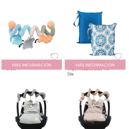
Espiral Actividades
18.95
€
Pack 2 Bolsa
19.9
€
MÁS INFORMACIÓN
MÁS INFORMACIÓN
Forest
Impermeables Blue Tie
Die