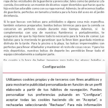
ropa de las vicisitudes de la guardería y preescolar, tales como las pinturas y la
comida. Encontrarás un montón de diseños súper divertidos que harán que tu
hijo esté tan adorable como con su ropa normal. Además, te ofrecemos toallas
de guardería, perfectas en tamaño y textura para la hora del aseo en el jardín
de infancia.
Si lo que buscas son bolsas para actividades o alguna cosa más específica,
también estamos preparados: bonitas bolsas térmicas para que la comida se
conserve en perfecto estado durante más tiempo. Además, si lo
complementas con una de nuestras fiambreras o portaalimentos, te
asegurarás de que tu hijo tiene todo lo necesario para la hora de comer. Las
bolsitas para la merienda te garantizan que la lleve bien guardada mientras
disfruta de la tarde. Para la piscina o la playa, las bolsas impermeables son
perfectas para llevar el bañador y mantener el resto de cosas secas. Y para los
más deportistas, nuestras bolsas de deporte les permitirán llevar todo el
equipo cómodamente a cualquier parte.
En cuanto a la hora de beber, tenemos para todas las etapas: botellas o
biberones con boquillas antiderrames de fácil uso, tazas de transición para los
Configuración
que están aprendiendo y vasos y tazas abiertas para los expertos.
No nos olvidamos que hay que marcar la ropa y el material escolar, por eso
Tutete te ofrece varias opciones, para que elijas la que más cómoda te resulte:
Utilizamos cookies propias y de terceros con fines analíticos y
chapas con diseños exclusivos, sellos rápidos y fáciles de utilizar, packs de
para mostrarte publicidad personalizada en función de un perfil
etiquetas adhesivas de muchos colores y estilos, bonitos llaveros que colgar
de mochilas o estuches, cintas termoadhesivas de muchos colores para la
elaborado a partir de tus hábitos de navegación. Puedes
ropa o, por si se pierde lo más importante del mundo, tu pequeño, pulseras
personalizar tus preferencias pulsando en "Configurar",
identificativas para poner los datos de contacto durante excursiones y salidas.
aceptar todas las cookies haciendo clic en "Aceptar", o
¿Quieres más? Tenemos material escolar como cuadernos, pinturas,
rechazarlas seleccionando "Rechazar". Para más información
rotuladores, agendas y packs de regalo ideales para que no les falte