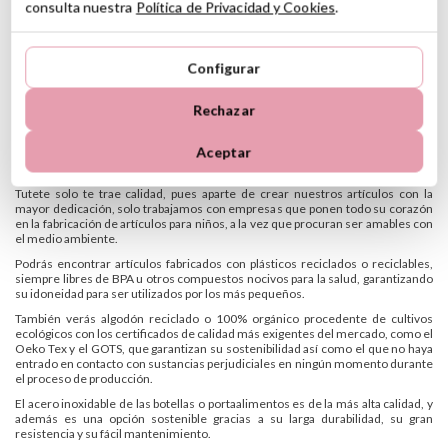
absolutamente de nada. Y si eres de aquellos a los que les gusta que vaya todo
consulta nuestra
Política de Privacidad y Cookies
.
conjuntado, te ofrecemos las colecciones Vuelta al Cole, en las que
encontrarás mochilas, estuches, botellas, etcétera, con estampados a juego
para que tu hijo vaya ideal.
Configurar
Por si fuera poco, Tutete te da la opción de que personalices con el nombre del
niño gran cantidad de artículos, para hacerlos únicos y especiales para tu hijo o
para un regalo, a la vez que facilitar su identificación.
Rechazar
¿Lo tienes todo?
Aceptar
Una vuelta al cole de calidad
Tutete solo te trae calidad, pues aparte de crear nuestros artículos con la
mayor dedicación, solo trabajamos con empresas que ponen todo su corazón
en la fabricación de artículos para niños, a la vez que procuran ser amables con
el medio ambiente.
Podrás encontrar artículos fabricados con plásticos reciclados o reciclables,
siempre libres de BPA u otros compuestos nocivos para la salud, garantizando
su idoneidad para ser utilizados por los más pequeños.
También verás algodón reciclado o 100% orgánico procedente de cultivos
ecológicos con los certificados de calidad más exigentes del mercado, como el
Oeko Tex y el GOTS, que garantizan su sostenibilidad así como el que no haya
entrado en contacto con sustancias perjudiciales en ningún momento durante
el proceso de producción.
El acero inoxidable de las botellas o portaalimentos es de la más alta calidad, y
además es una opción sostenible gracias a su larga durabilidad, su gran
resistencia y su fácil mantenimiento.