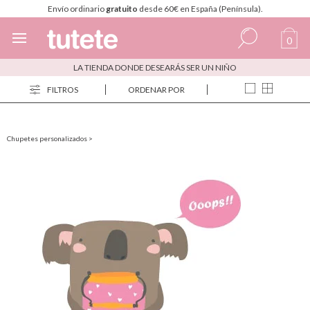
Envío ordinario
gratuito
desde 60€ en España (Península).
0
LA TIENDA DONDE DESEARÁS SER UN NIÑO
Español
FILTROS
ORDENAR POR
Italiano
Inglés
Chupetes personalizados
>
Portugués
Francés