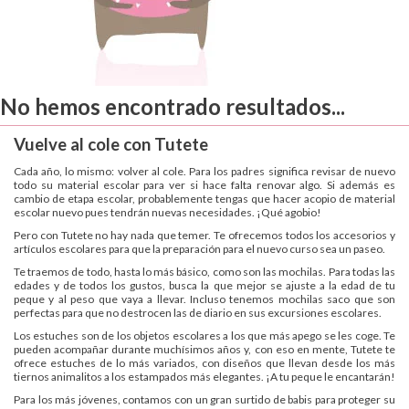
No hemos encontrado resultados...
Vuelve al cole con Tutete
Cada año, lo mismo: volver al cole. Para los padres significa revisar de nuevo
todo su material escolar para ver si hace falta renovar algo. Si además es
cambio de etapa escolar, probablemente tengas que hacer acopio de material
escolar nuevo pues tendrán nuevas necesidades. ¡Qué agobio!
Pero con Tutete no hay nada que temer. Te ofrecemos todos los accesorios y
artículos escolares para que la preparación para el nuevo curso sea un paseo.
Te traemos de todo, hasta lo más básico, como son las mochilas. Para todas las
edades y de todos los gustos, busca la que mejor se ajuste a la edad de tu
peque y al peso que vaya a llevar. Incluso tenemos mochilas saco que son
perfectas para que no destrocen las de diario en sus excursiones escolares.
Los estuches son de los objetos escolares a los que más apego se les coge. Te
pueden acompañar durante muchísimos años y, con eso en mente, Tutete te
ofrece estuches de lo más variados, con diseños que llevan desde los más
tiernos animalitos a los estampados más elegantes. ¡A tu peque le encantarán!
Para los más jóvenes, contamos con un gran surtido de babis para proteger su